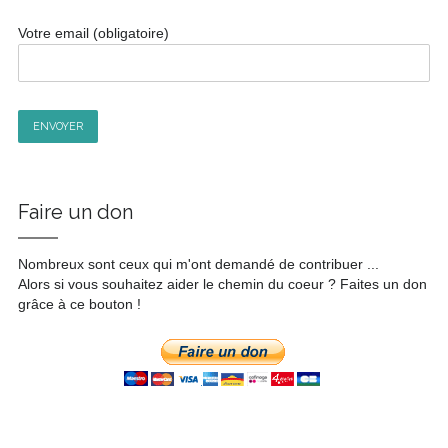
Votre email (obligatoire)
A
l
Faire un don
t
e
r
Nombreux sont ceux qui m'ont demandé de contribuer ...
n
Alors si vous souhaitez aider le chemin du coeur ? Faites un don
a
grâce à ce bouton !
t
i
v
e
: