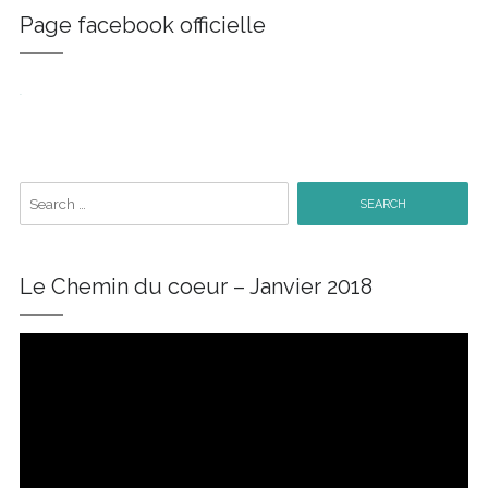
Page facebook officielle
W
or
dP
re
ss
Co
nt
ac
t
fo
r
m
Search
for:
Le Chemin du coeur – Janvier 2018