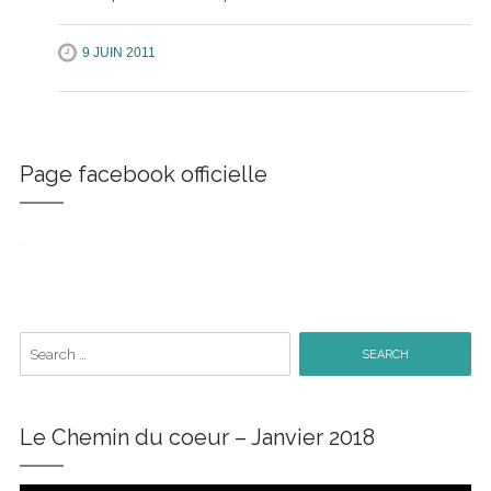
9 JUIN 2011
Page facebook officielle
W
or
dP
re
ss
Co
nt
ac
t
fo
r
m
Search
for:
Le Chemin du coeur – Janvier 2018