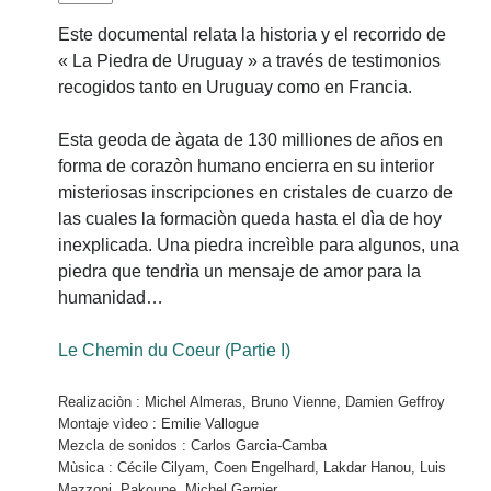
Este documental relata la historia y el recorrido de
« La Piedra de Uruguay » a través de testimonios
recogidos tanto en Uruguay como en Francia.
Esta geoda de àgata de 130 milliones de años en
forma de corazòn humano encierra en su interior
misteriosas inscripciones en cristales de cuarzo de
las cuales la formaciòn queda hasta el dìa de hoy
inexplicada. Una piedra increìble para algunos, una
piedra que tendrìa un mensaje de amor para la
humanidad…
Le Chemin du Coeur (Partie I)
Realizaciòn : Michel Almeras, Bruno Vienne, Damien Geffroy
Montaje vìdeo : Emilie Vallogue
Mezcla de sonidos : Carlos Garcia-Camba
Mùsica : Cécile Cilyam, Coen Engelhard, Lakdar Hanou, Luis
Mazzoni, Pakoune, Michel Garnier.