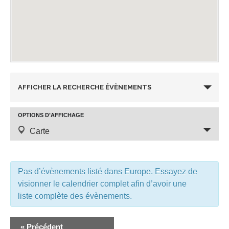
R
AFFICHER LA RECHERCHE ÉVÈNEMENTS
e
OPTIONS D’AFFICHAGE
N
Carte
c
a
v
h
Pas d’évènements listé dans Europe. Essayez de
i
visionner le calendrier complet afin d’avoir une
e
liste complète des évènements.
g
r
a
«
Précédent